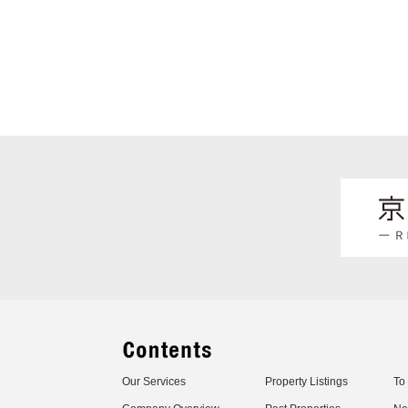
Our Services
Property Listings
To