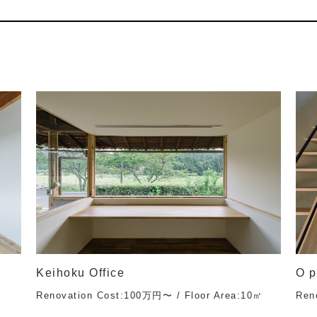
Keihoku Office
O p
Renovation Cost:100万円〜 / Floor Area:10㎡
Ren