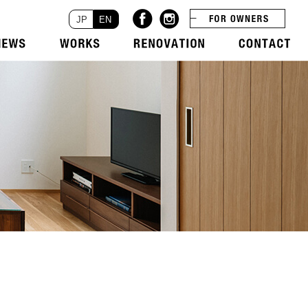
JP
EN