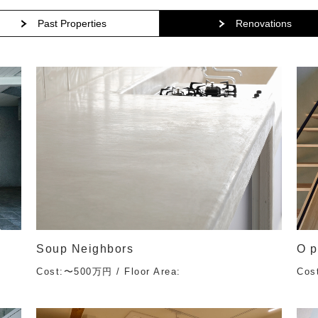
Past Properties
Renovations
Soup Neighbors
O p
Cost:〜500万円 / Floor Area:
Cos