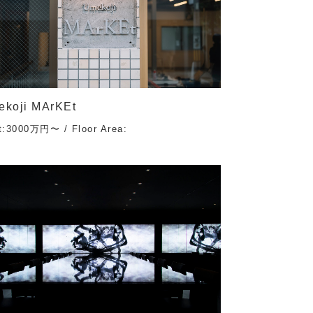
ekoji MArKEt
t:3000万円〜 / Floor Area: