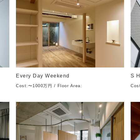
Every Day Weekend
S 
Cost:〜1000万円 / Floor Area:
Cos