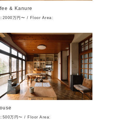
fee & Kanure
t:2000万円〜 / Floor Area:
house
t:500万円〜 / Floor Area: