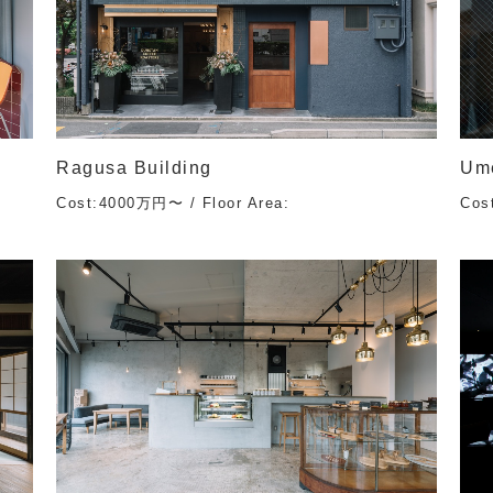
Ragusa Building
Um
Cost:4000万円〜 / Floor Area:
Cos